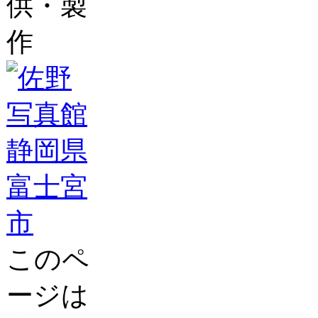
供・製
作
このペ
ージは