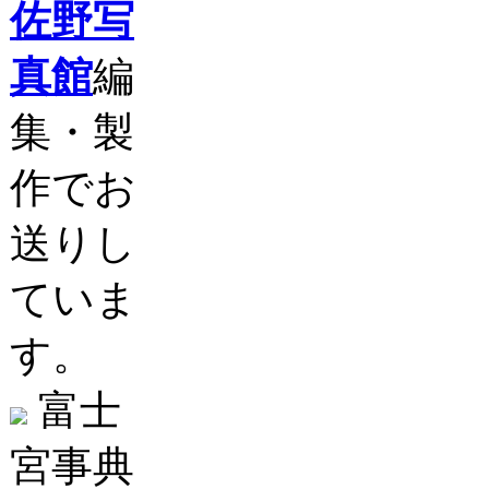
佐野写
真館
編
集・製
作でお
送りし
ていま
す。
富士
宮事典