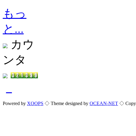
もっ
と...
カウ
ンタ
_
Powered by
XOOPS
◇ Theme designed by
OCEAN-NET
◇ Copyri