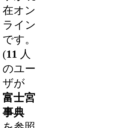
在オン
ライン
です。
(
11
人
のユー
ザが
富士宮
事典
を参照