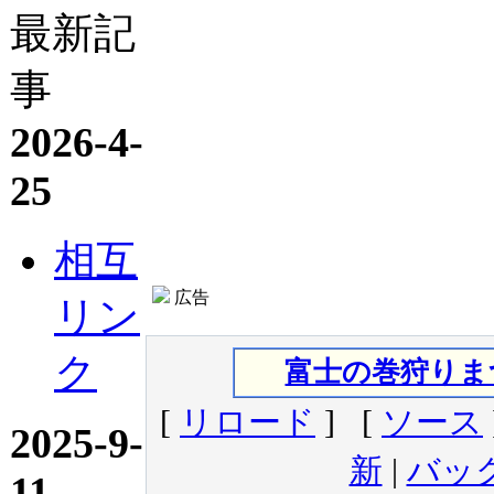
最新記
事
2026-4-
25
相互
広告
リン
ク
富士の巻狩りま
[
リロード
] [
ソース
2025-9-
新
|
バッ
11