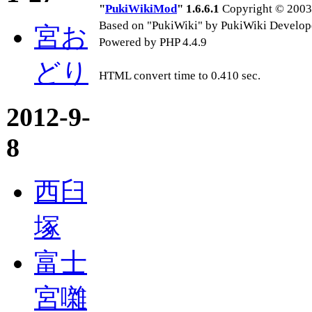
"
PukiWikiMod
" 1.6.6.1
Copyright © 2003-
Based on "PukiWiki" by PukiWiki Develop
宮お
Powered by PHP 4.4.9
どり
HTML convert time to 0.410 sec.
2012-9-
8
西臼
塚
富士
宮囃