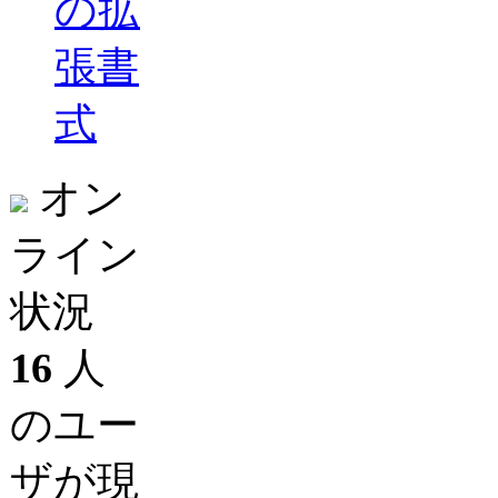
の拡
張書
式
オン
ライン
状況
16
人
のユー
ザが現