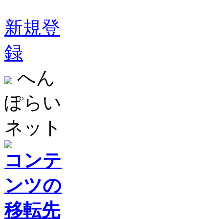
新規登
録
へん
ぽらい
ネット
コンテ
ンツの
移転先