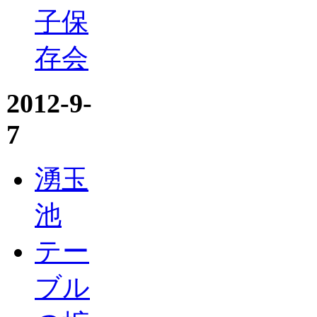
子保
存会
2012-9-
7
湧玉
池
テー
ブル