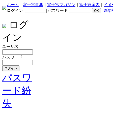
ホーム
｜
富士宮事典
｜
富士宮マガジン
｜
富士宮案内
｜
イメ
ログイン
パスワード
新規
ログ
イン
ユーザ名:
パスワード:
パスワ
ード紛
失