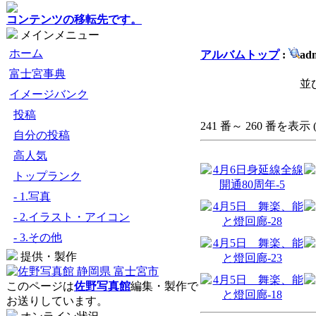
コンテンツの移転先です。
メインメニュー
ホーム
アルバムトップ
:
ad
富士宮事典
並
イメージバンク
投稿
241 番～ 260 番を表示 (
自分の投稿
高人気
トップランク
- 1.写真
- 2.イラスト・アイコン
- 3.その他
提供・製作
このページは
佐野写真館
編集・製作で
お送りしています。