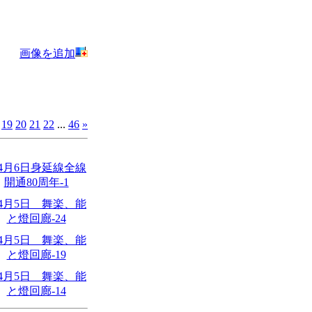
画像を追加
19
20
21
22
...
46
»