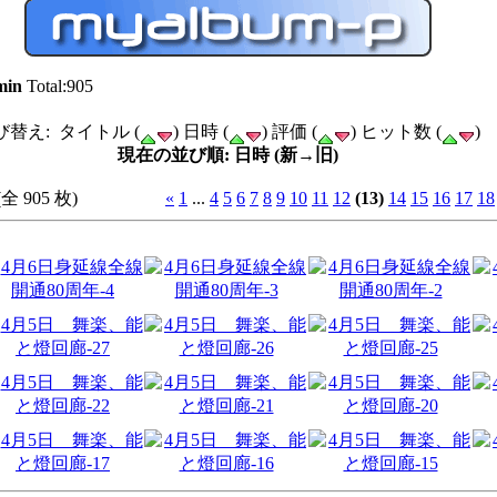
min
Total:905
び替え: タイトル (
) 日時 (
) 評価 (
) ヒット数 (
)
現在の並び順: 日時 (新→旧)
全 905 枚)
«
1
...
4
5
6
7
8
9
10
11
12
(13)
14
15
16
17
18