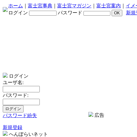
ホーム
｜
富士宮事典
｜
富士宮マガジン
｜
富士宮案内
｜
イメ
ログイン
パスワード
新規
ログイン
ユーザ名:
パスワード:
広告
パスワード紛失
新規登録
へんぽらいネット