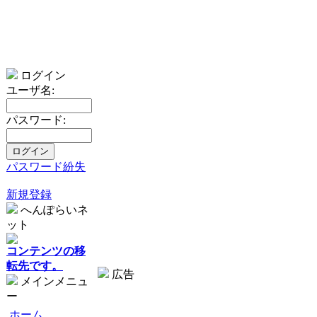
ログイン
ユーザ名:
パスワード:
パスワード紛失
新規登録
へんぽらいネ
ット
コンテンツの移
転先です。
広告
メインメニュ
ー
ホーム