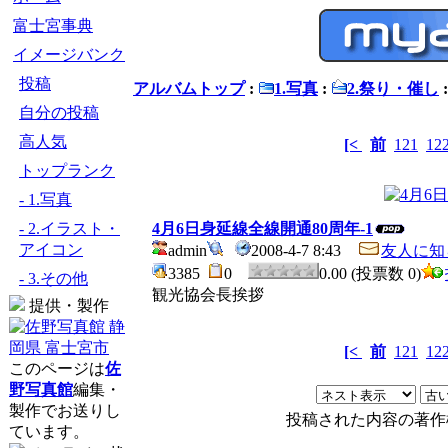
富士宮事典
イメージバンク
投稿
アルバムトップ
:
1.写真
:
2.祭り・催し
自分の投稿
高人気
[<
前
121
12
トップランク
- 1.写真
- 2.イラスト・
4月6日身延線全線開通80周年-1
アイコン
admin
2008-4-7 8:43
友人に知
3385
0
0.00 (投票数 0)
- 3.その他
観光協会長挨拶
提供・製作
[<
前
121
12
このページは
佐
野写真館
編集・
製作でお送りし
投稿された内容の著作
ています。