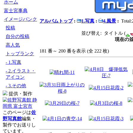
ホーム
富士宮事典
イメージバンク
アルバムトップ
:
1.写真
:
4.風景
:
Total:
投稿
並び替え: タイトル (
自分の投稿
現在の並
高人気
181 番～ 200 番を表示 (全 222 枚)
トップランク
- 1.写真
- 2.イラスト・
アイコン
- 3.その他
提供・製作
このページは
佐
野写真館
編集・
製作でお送りし
ています。