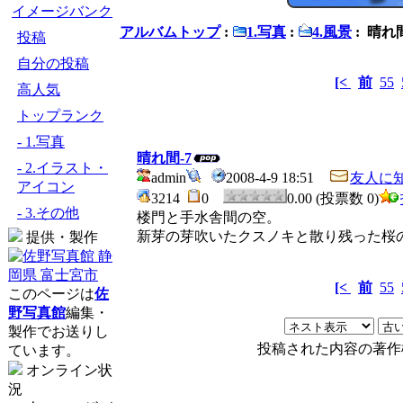
イメージバンク
アルバムトップ
:
1.写真
:
4.風景
: 晴れ間
投稿
自分の投稿
[<
前
55
高人気
トップランク
- 1.写真
晴れ間-7
- 2.イラスト・
admin
2008-4-9 18:51
友人に
アイコン
3214
0
0.00 (投票数 0)
- 3.その他
楼門と手水舎間の空。
新芽の芽吹いたクスノキと散り残った桜
提供・製作
[<
前
55
このページは
佐
野写真館
編集・
製作でお送りし
投稿された内容の著作
ています。
オンライン状
況