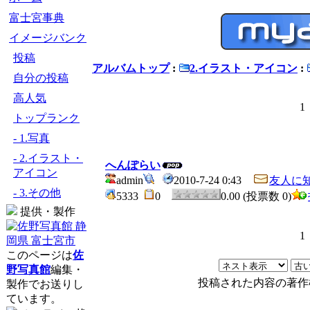
富士宮事典
イメージバンク
投稿
アルバムトップ
:
2.イラスト・アイコン
:
自分の投稿
高人気
トップランク
- 1.写真
- 2.イラスト・
へんぽらい
アイコン
admin
2010-7-24 0:43
友人に
- 3.その他
5333
0
0.00 (投票数 0)
提供・製作
このページは
佐
野写真館
編集・
投稿された内容の著作
製作でお送りし
ています。