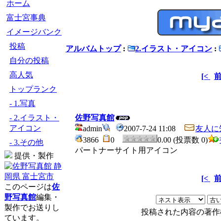
ホーム
富士宮事典
イメージバンク
投稿
アルバムトップ
:
2.イラスト・アイコン
:
自分の投稿
高人気
[<
トップランク
- 1.写真
- 2.イラスト・
佐野写真館
アイコン
admin
2007-7-24 11:08
友人に
3866
0
0.00 (投票数 0)
- 3.その他
パートナーサイト用アイコン
提供・製作
[<
このページは
佐
野写真館
編集・
製作でお送りし
投稿された内容の著作
ています。