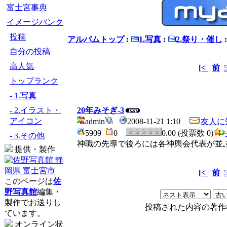
富士宮事典
イメージバンク
投稿
アルバムトップ
:
1.写真
:
2.祭り・催し
自分の投稿
高人気
[<
前
トップランク
- 1.写真
- 2.イラスト・
20年みそぎ-3
アイコン
admin
2008-11-21 1:10
友人に
5909
0
0.00 (投票数 0)
- 3.その他
神職の先導で後ろには各神輿会代表が並
提供・製作
[<
前
このページは
佐
野写真館
編集・
製作でお送りし
投稿された内容の著作
ています。
オンライン状