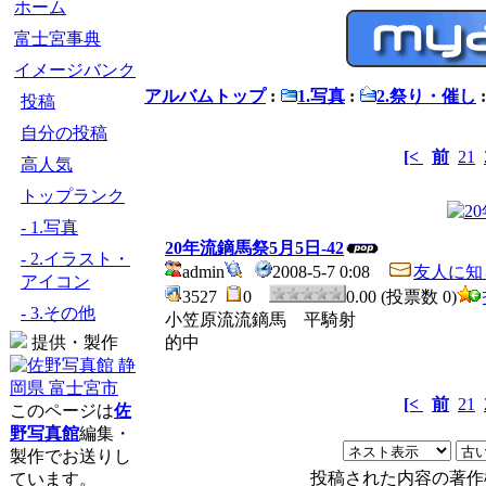
ホーム
富士宮事典
イメージバンク
アルバムトップ
:
1.写真
:
2.祭り・催し
投稿
自分の投稿
[<
前
21
高人気
トップランク
- 1.写真
20年流鏑馬祭5月5日-42
- 2.イラスト・
admin
2008-5-7 0:08
友人に知
アイコン
3527
0
0.00 (投票数 0)
- 3.その他
小笠原流流鏑馬 平騎射
提供・製作
的中
[<
前
21
このページは
佐
野写真館
編集・
製作でお送りし
投稿された内容の著作
ています。