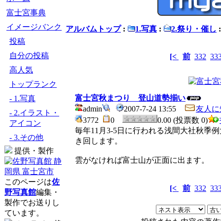
富士宮事典
イメージバンク
アルバムトップ
:
1.写真
:
2.祭り・催し
投稿
自分の投稿
[<
前
332
33
高人気
トップランク
富士宮秋まつり 登山道勢揃い
- 1.写真
admin
2007-7-24 13:55
友人に
- 2.イラスト・
3772
0
0.00 (投票数 0)
アイコン
毎年11月3-5日に行われる浅間大社秋
- 3.その他
き回します。
提供・製作
雲がなければ富士山が正面に出ます。
このページは
佐
[<
前
332
33
野写真館
編集・
製作でお送りし
ています。