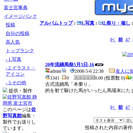
富士宮事典
イメージバンク
アルバムトップ
:
1.写真
:
2.祭り・催し
投稿
自分の投稿
[<
前
47
高人気
トップランク
- 1.写真
20年流鏑馬祭5月5日-16
- 2.イラスト・
admin
2008-5-6 22:38
友人に
アイコン
3341
0
0.00 (投票数 0)
- 3.その他
古式流鏑馬「本乗り」
的を射て駆けた馬がいったん馬場末にた
提供・製作
[<
前
47
このページは
佐
野写真館
編集・
製作でお送りし
投稿された内容の著作
ています。