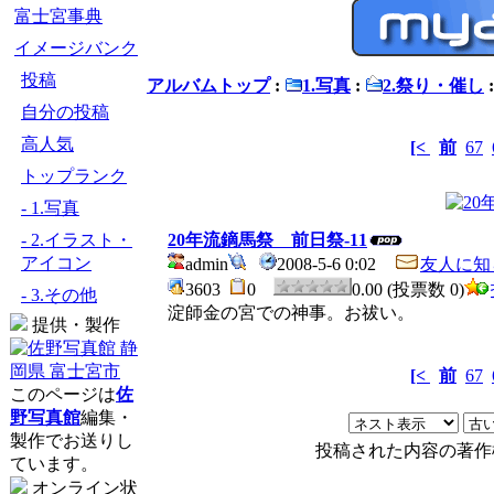
富士宮事典
イメージバンク
投稿
アルバムトップ
:
1.写真
:
2.祭り・催し
自分の投稿
高人気
[<
前
67
トップランク
- 1.写真
- 2.イラスト・
20年流鏑馬祭 前日祭-11
アイコン
admin
2008-5-6 0:02
友人に知
3603
0
0.00 (投票数 0)
- 3.その他
淀師金の宮での神事。お祓い。
提供・製作
[<
前
67
このページは
佐
野写真館
編集・
製作でお送りし
投稿された内容の著作
ています。
オンライン状