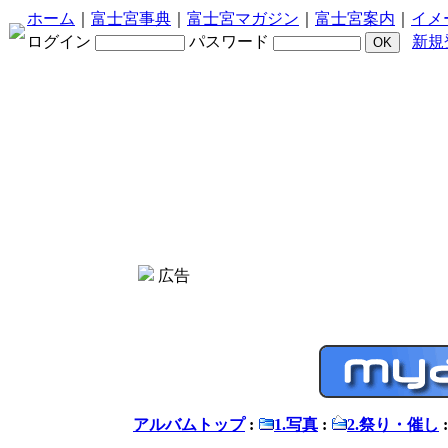
ホーム
｜
富士宮事典
｜
富士宮マガジン
｜
富士宮案内
｜
イメ
ログイン
パスワード
新規
広告
アルバムトップ
:
1.写真
:
2.祭り・催し