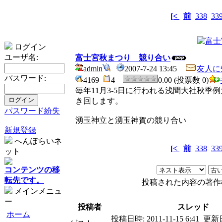
[<
前
338
33
ログイン
ユーザ名:
富士宮秋まつり 競り合い
admin
2007-7-24 13:45
友人に
パスワード:
4169
4
0.00 (投票数 0)
毎年11月3-5日に行われる浅間大社秋
き回します。
パスワード紛失
湧玉神立と湧玉神賀の競り合い
新規登録
へんぽらいネ
[<
前
338
33
ット
コンテンツの移
転先です。
投稿された内容の著作
メインメニュ
ー
投稿者
スレッド
ホーム
投稿日時:
2011-11-15 6:41
更新