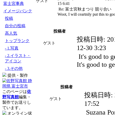
ゲスト
富士宮事典
15 6:41
Re: 富士宮秋まつり 競り合い
イメージバンク
Woot, I will ceartnily put this to go
投稿
自分の投稿
投稿者
高人気
投稿日時:
20
トップランク
ゲスト
12-30 3:23
- 1.写真
It's good to ge
- 2.イラスト・
アイコン
It's good to ge
- 3.その他
提供・製作
投稿者
このページは
佐
投稿日時:
野写真館
編集・
ゲスト
17:52
製作でお送りし
ています。
Suzana Pon
オンライン状