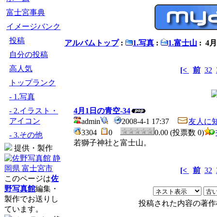
富士宮事典
イメージバンク
投稿
アルバムトップ
:
1.写真
:
1.富士山
: 4
自分の投稿
高人気
[<
前
32
トップランク
- 1.写真
- 2.イラスト・
4月1日の青空-34
アイコン
admin
2008-4-1 17:37
友人に
3304
0
0.00 (投票数 0)
- 3.その他
若獅子神社と富士山。
提供・製作
[<
前
32
このページは
佐
野写真館
編集・
製作でお送りし
投稿された内容の著作
ています。