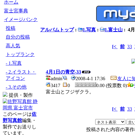
ホーム
富士宮事典
イメージバンク
投稿
アルバムトップ
:
1.写真
:
1.富士山
: 4
自分の投稿
高人気
[<
前
33
トップランク
- 1.写真
- 2.イラスト・
4月1日の青空-33
アイコン
admin
2008-4-1 17:36
友人に
3417
0
0.00 (投票数 0)
- 3.その他
富士山とフジザクラ。
提供・製作
[<
前
33
このページは
佐
野写真館
編集・
製作でお送りし
投稿された内容の著作
ています。