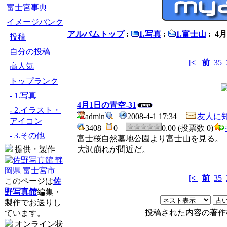
富士宮事典
イメージバンク
アルバムトップ
:
1.写真
:
1.富士山
: 4
投稿
自分の投稿
[<
前
35
高人気
トップランク
- 1.写真
4月1日の青空-31
- 2.イラスト・
admin
2008-4-1 17:34
友人に
アイコン
3408
0
0.00 (投票数 0)
- 3.その他
富士桜自然墓地公園より富士山を見る。
提供・製作
大沢崩れが間近だ。
[<
前
35
このページは
佐
野写真館
編集・
製作でお送りし
投稿された内容の著作
ています。
オンライン状