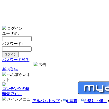
ログイン
ユーザ名:
パスワード:
パスワード紛失
広告
新規登録
へんぽらいネ
ット
コンテンツの移
転先です。
メインメニュ
アルバムトップ
:
1.写真
:
2.祭り・催し
ー