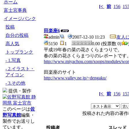
ホーム
[<
前
156
15
富士宮事典
イメージバンク
投稿
田楽座6
自分の投稿
admin
2007-12-10 11:23
友人
高人気
5150
1
0.00 (投票数 0)
平成19年春の菜の花さくらまつりで。
トップランク
春の菜の花さくらまつりのレポートです
- 1.写真
http://www.miyachou.com/xoops/modules/wor
- 2.イラスト・
田楽座のサイト
アイコン
http://www.valley.ne.jp/~dengaku/
- 3.その他
提供・製作
[<
前
156
15
このページは
佐
投稿された内容の著作
野写真館
編集・
製作でお送りし
ています。
投稿者
スレッド