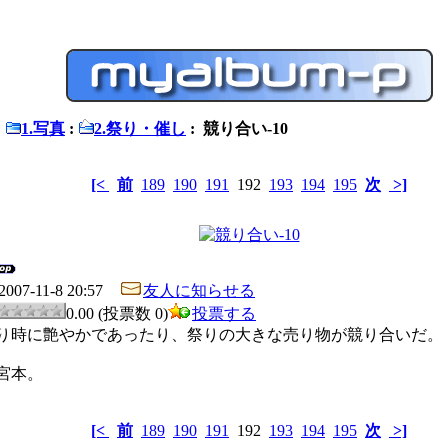
:
1.写真
:
2.祭り・催し
: 競り合い-10
[<
前
189
190
191
192
193
194
195
次
>]
2007-11-8 20:57
友人に知らせる
0.00 (投票数 0)
投票する
り時に艶やかであったり、祭りの大きな売り物が競り合いだ。
宮本。
[<
前
189
190
191
192
193
194
195
次
>]