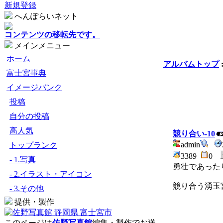
新規登録
へんぽらいネット
コンテンツの移転先です。
メインメニュー
ホーム
アルバムトップ
富士宮事典
イメージバンク
投稿
自分の投稿
高人気
競り合い-10
admin
トップランク
3389
0
- 1.写真
勇壮であった
- 2.イラスト・アイコン
競り合う湧玉
- 3.その他
提供・製作
このページは
佐野写真館
編集・製作でお送