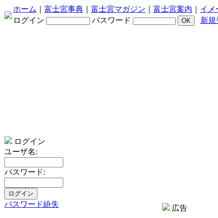
ホーム
｜
富士宮事典
｜
富士宮マガジン
｜
富士宮案内
｜
イメ
ログイン
パスワード
新規
ログイン
ユーザ名:
パスワード:
パスワード紛失
広告