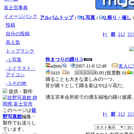
富士宮事典
イメージバンク
アルバムトップ
:
1.写真
:
2.祭り・催し
投稿
自分の投稿
[<
前
212
21
高人気
トップランク
秋まつりの踊り-5
- 1.写真
admin
2007-11-8 12:48
友人に
- 2.イラスト・
3410
0
0.00 (投票数 0)
アイコン
踊ることも大きな楽しみの一つ。
- 3.その他
皆が嬉々として踊る姿はやはり花だ。
提供・製作
湧玉宮本会所前での湧玉福地の踊り披露
このページは
佐
[<
前
212
21
野写真館
編集・
製作でお送りし
ています。