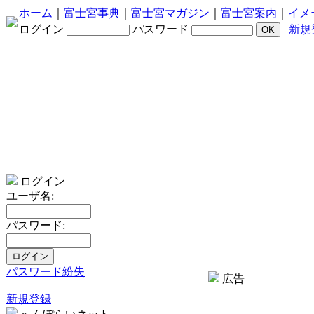
ホーム
｜
富士宮事典
｜
富士宮マガジン
｜
富士宮案内
｜
イメ
ログイン
パスワード
新規
ログイン
ユーザ名:
パスワード:
パスワード紛失
広告
新規登録