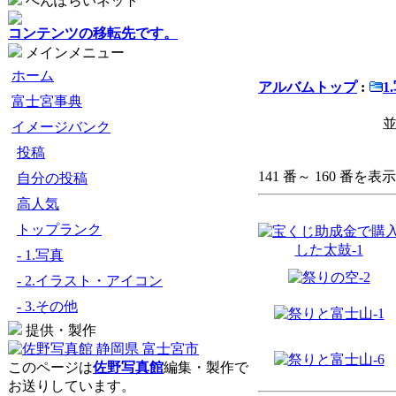
へんぽらいネット
コンテンツの移転先です。
メインメニュー
ホーム
アルバムトップ
:
1
富士宮事典
並
イメージバンク
投稿
141 番～ 160 番を表示 
自分の投稿
高人気
トップランク
- 1.写真
- 2.イラスト・アイコン
- 3.その他
提供・製作
このページは
佐野写真館
編集・製作で
お送りしています。