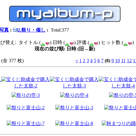
.写真
:
2.祭り・催し
:
Total:377
び替え: タイトル (
) 日時 (
) 評価 (
) ヒット数 (
)
現在の並び順: 日時 (旧→新)
(全 377 枚)
«
1
2
3
4
5
6
7
(8)
9
10
11
12
1