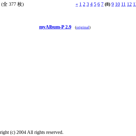
(全 377 枚)
«
1
2
3
4
5
6
7
(8)
9
10
11
12
1
myAlbum-P 2.9
(
original
)
ght (c) 2004 All rights reserved.