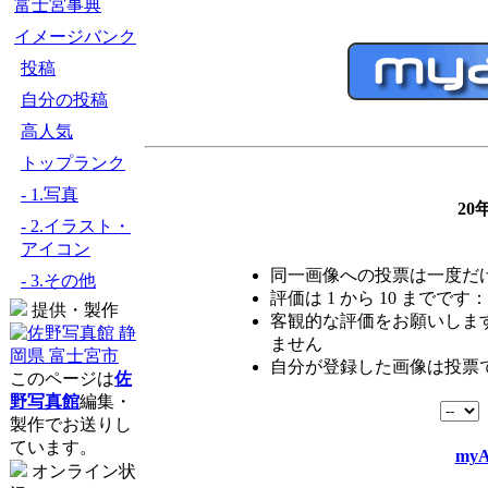
富士宮事典
イメージバンク
投稿
自分の投稿
高人気
トップランク
- 1.写真
20
- 2.イラスト・
アイコン
同一画像への投票は一度だ
- 3.その他
評価は 1 から 10 までです：
提供・製作
客観的な評価をお願いします
ません
自分が登録した画像は投票
このページは
佐
野写真館
編集・
製作でお送りし
ています。
myA
オンライン状