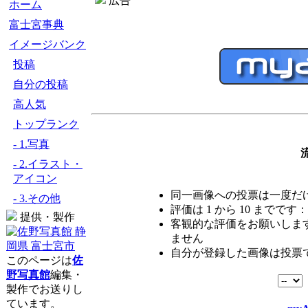
広告
ホーム
富士宮事典
イメージバンク
投稿
自分の投稿
高人気
トップランク
- 1.写真
- 2.イラスト・
アイコン
同一画像への投票は一度だ
- 3.その他
評価は 1 から 10 までです：
提供・製作
客観的な評価をお願いします
ません
自分が登録した画像は投票
このページは
佐
野写真館
編集・
製作でお送りし
ています。