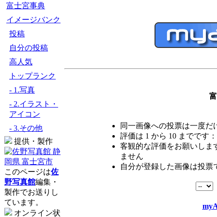
富士宮事典
イメージバンク
投稿
自分の投稿
高人気
トップランク
- 1.写真
富
- 2.イラスト・
アイコン
同一画像への投票は一度だ
- 3.その他
評価は 1 から 10 までです：
提供・製作
客観的な評価をお願いします
ません
自分が登録した画像は投票
このページは
佐
野写真館
編集・
製作でお送りし
ています。
myA
オンライン状