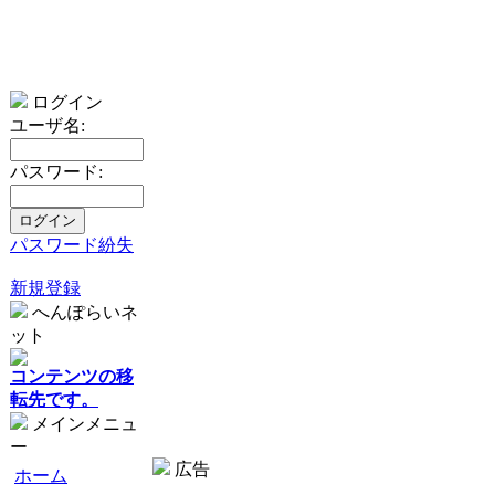
ログイン
ユーザ名:
パスワード:
パスワード紛失
新規登録
へんぽらいネ
ット
コンテンツの移
転先です。
メインメニュ
ー
広告
ホーム