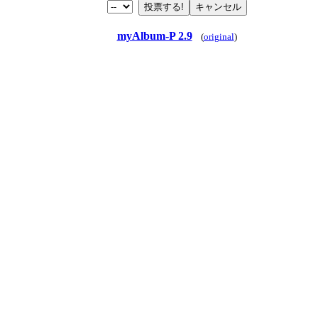
myAlbum-P 2.9
(
original
)