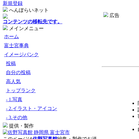
新規登録
へんぽらいネット
広告
コンテンツの移転先です。
メインメニュー
ホーム
富士宮事典
イメージバンク
投稿
自分の投稿
高人気
トップランク
- 1.写真
- 2.イラスト・アイコン
- 3.その他
提供・製作
このページは
佐野写真館
編集・製作でお送