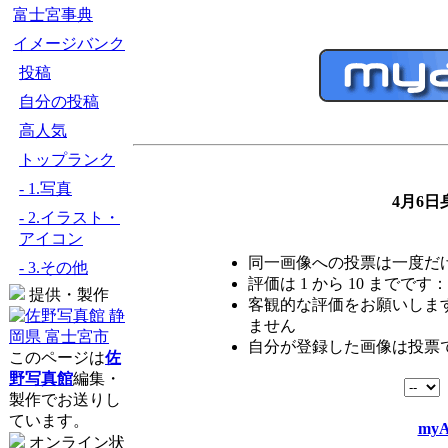
富士宮事典
イメージバンク
投稿
自分の投稿
高人気
トップランク
- 1.写真
4月6日
- 2.イラスト・
アイコン
同一画像への投票は一度だ
- 3.その他
評価は 1 から 10 までです：
提供・製作
客観的な評価をお願いします
ません
自分が登録した画像は投票
このページは
佐
野写真館
編集・
製作でお送りし
ています。
myA
オンライン状