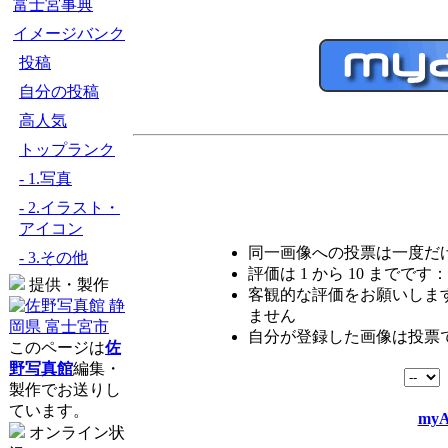
富士宮事典
イメージバンク
投稿
自分の投稿
高人気
トップランク
- 1.写真
- 2.イラスト・
アイコン
同一画像への投票は一度だ
- 3.その他
評価は 1 から 10 までです：
提供・製作
客観的な評価をお願いします
ません
自分が登録した画像は投票
このページは
佐
野写真館
編集・
製作でお送りし
ています。
myA
オンライン状