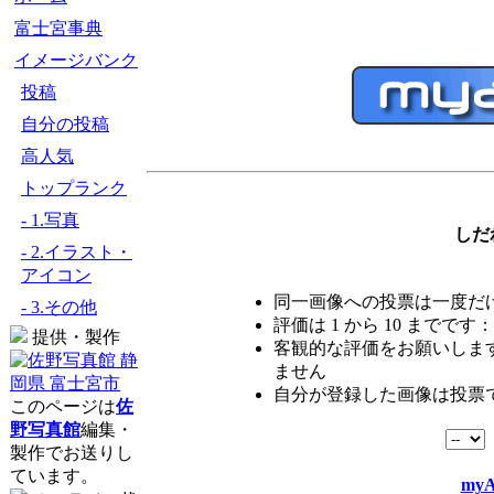
富士宮事典
イメージバンク
投稿
自分の投稿
高人気
トップランク
- 1.写真
しだ
- 2.イラスト・
アイコン
同一画像への投票は一度だ
- 3.その他
評価は 1 から 10 までです：
提供・製作
客観的な評価をお願いします
ません
自分が登録した画像は投票
このページは
佐
野写真館
編集・
製作でお送りし
ています。
myA