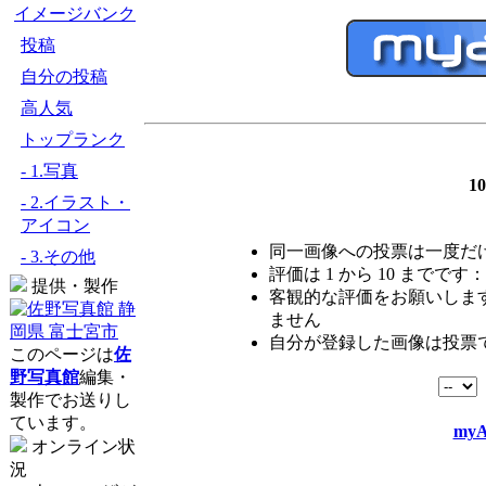
イメージバンク
投稿
自分の投稿
高人気
トップランク
- 1.写真
1
- 2.イラスト・
アイコン
同一画像への投票は一度だ
- 3.その他
評価は 1 から 10 までです：
提供・製作
客観的な評価をお願いします
ません
自分が登録した画像は投票
このページは
佐
野写真館
編集・
製作でお送りし
ています。
myA
オンライン状
況