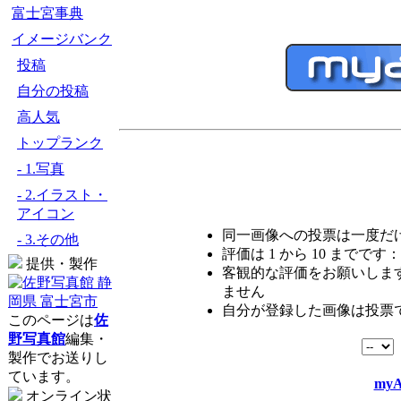
富士宮事典
イメージバンク
投稿
自分の投稿
高人気
トップランク
- 1.写真
- 2.イラスト・
アイコン
同一画像への投票は一度だ
- 3.その他
評価は 1 から 10 までです：
提供・製作
客観的な評価をお願いします
ません
自分が登録した画像は投票
このページは
佐
野写真館
編集・
製作でお送りし
ています。
myA
オンライン状