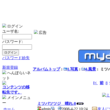
ログイン
ユーザ名:
広告
パスワード:
パスワード紛失
新規登録
アルバムトップ
:
1.写真
:
4.風景
: ミツ
へんぽらいネ
ット
[<
前
8
コンテンツの移
転先です。
メインメニュ
ー
ミツバツツジ 晴れ-8
admin
2008-4-22 10:24
友人に
ホーム