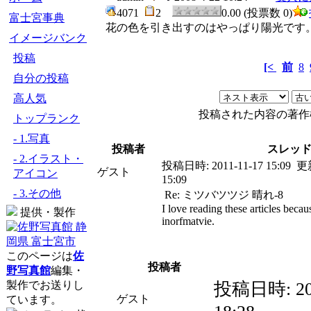
4071
2
0.00 (投票数 0)
富士宮事典
花の色を引き出すのはやっぱり陽光です
イメージバンク
投稿
[<
前
8
自分の投稿
高人気
投稿された内容の著作
トップランク
- 1.写真
投稿者
スレッ
- 2.イラスト・
投稿日時:
2011-11-17 15:09
更
ゲスト
アイコン
15:09
- 3.その他
Re: ミツバツツジ 晴れ-8
I love reading these articles becau
提供・製作
inorfmatvie.
このページは
佐
投稿者
野写真館
編集・
投稿日時:
20
製作でお送りし
ゲスト
ています。