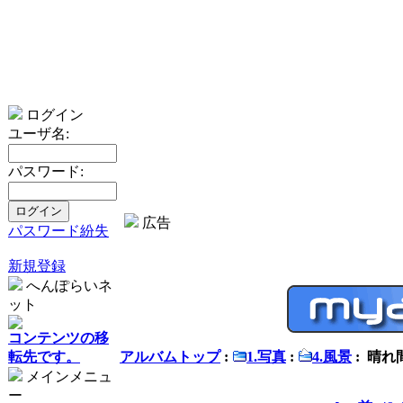
ログイン
ユーザ名:
パスワード:
広告
パスワード紛失
新規登録
へんぽらいネ
ット
コンテンツの移
転先です。
アルバムトップ
:
1.写真
:
4.風景
: 晴れ間
メインメニュ
ー