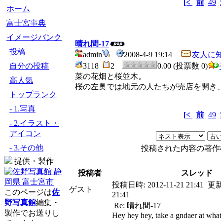
[<
前
49
ホーム
富士宮事典
イメージバンク
晴れ間-17
投稿
admin
2008-4-9 19:14
友人に
自分の投稿
3118
2
0.00 (投票数 0)
菜の花畑と桜並木。
高人気
桜の左奥では地元の人たちが売店を開き
トップランク
- 1.写真
[<
前
49
- 2.イラスト・
アイコン
- 3.その他
投稿された内容の著作
提供・製作
投稿者
スレッド
投稿日時:
2012-11-21 21:41
更
ゲスト
このページは
佐
21:41
野写真館
編集・
Re: 晴れ間-17
製作でお送りし
Hey hey hey, take a gndaer at wha