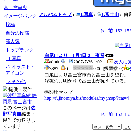
富士宮事典
アルバムトップ
:
1.写真
:
1.富士山
: 白
イメージバンク
投稿
[<
前
152
15
自分の投稿
高人気
トップランク
白尾山より 1月4日-2 夜景
- 1.写真
admin
2007-7-26 1:02
友人に
- 2.イラスト・
3887
0
0.00 (投票数 0)
アイコン
白尾山より富士宮市街と富士山を望む。
深夜の月明かりで富士山が見えている。
- 3.その他
提供・製作
撮影地マップ
http://fujinomiya.biz/modules/mygmap/?cat=4
このページは
佐
野写真館
編集・
[<
前
152
15
製作でお送りし
ています。