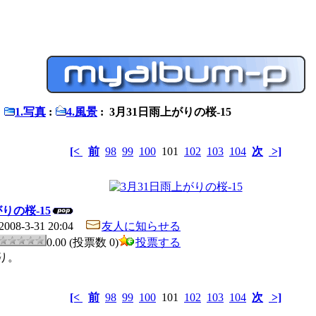
:
1.写真
:
4.風景
: 3月31日雨上がりの桜-15
[<
前
98
99
100
101
102
103
104
次
>]
りの桜-15
2008-3-31 20:04
友人に知らせる
0.00 (投票数 0)
投票する
り。
[<
前
98
99
100
101
102
103
104
次
>]