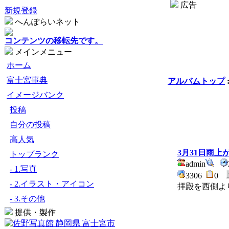
広告
新規登録
へんぽらいネット
コンテンツの移転先です。
メインメニュー
ホーム
富士宮事典
アルバムトップ
イメージバンク
投稿
自分の投稿
高人気
3月31日雨上が
トップランク
admin
- 1.写真
3306
0
- 2.イラスト・アイコン
拝殿を西側よ
- 3.その他
提供・製作