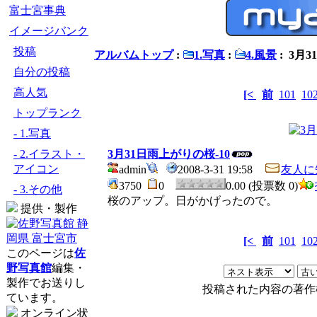
富士宮事典
イメージバンク
投稿
アルバムトップ
:
1.写真
:
4.風景
: 3月
自分の投稿
高人気
[<
前
101
10
トップランク
- 1.写真
- 2.イラスト・
3月31日雨上がりの桜-10
アイコン
admin
2008-3-31 19:58
友人に
3750
0
0.00 (投票数 0)
- 3.その他
桜のアップ。日がかげったので。
提供・製作
[<
前
101
10
このページは
佐
野写真館
編集・
製作でお送りし
投稿された内容の著作
ています。
オンライン状