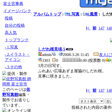
富士宮事典
イメージバンク
アルバムトップ
:
1.写真
:
4.風景
: しだ
投稿
自分の投稿
[<
前
147
14
高人気
トップランク
- 1.写真
しだれ桜見頃-5
- 2.イラスト・
admin
2008-3-26 11:45
友人に
アイコン
3303
0
0.00 (投票数 0)
3月25日写す。
- 3.その他
ふれあい広場あずま屋脇のしだれ桜。
提供・製作
見事に咲きました。
このページは
佐
[<
前
147
14
野写真館
編集・
製作でお送りし
ています。
投稿された内容の著作
オンライン状