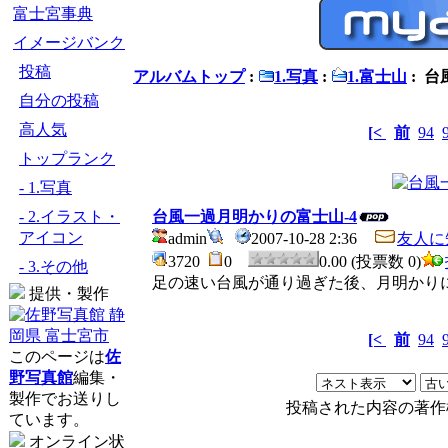
富士宮事典
イメージバンク
投稿
アルバムトップ
:
1.写真
:
1.富士山
: 
自分の投稿
高人気
[<
前
94
トップランク
- 1.写真
- 2.イラスト・
台風一過月明かりの富士山-4
アイコン
admin
2007-10-28 2:36
友人に
3720
0
0.00 (投票数 0)
- 3.その他
足の速い台風が通り過ぎた後、月明かり
提供・製作
[<
前
94
このページは
佐
野写真館
編集・
製作でお送りし
投稿された内容の著作
ています。
オンライン状