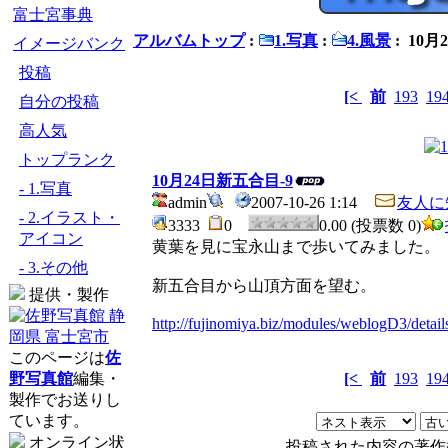
富士宮事典
アルバムトップ
:
1.写真
:
4.風景
: 10月
イメージバンク
投稿
[<
前
193
19
自分の投稿
高人気
トップランク
10月24日新五合目-9
- 1.写真
admin
2007-10-26 1:14
友人に
- 2.イラスト・
3333
0
0.00 (投票数 0)
アイコン
黄葉を見に宝永山まで歩いてみました。
- 3.その他
新五合目から山頂方面を望む。
提供・製作
http://fujinomiya.biz/modules/weblogD3/detai
このページは
佐
野写真館
編集・
[<
前
193
19
製作でお送りし
ています。
オンライン状
投稿された内容の著作