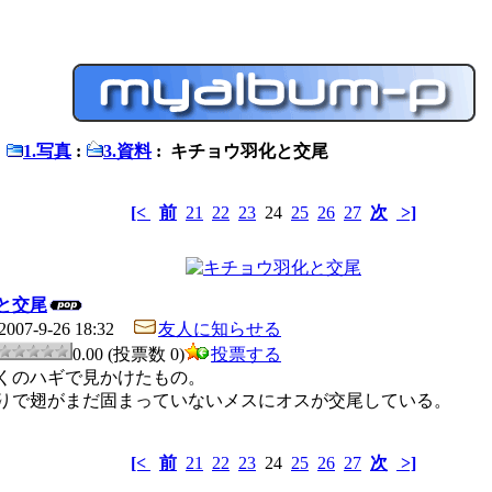
:
1.写真
:
3.資料
: キチョウ羽化と交尾
[<
前
21
22
23
24
25
26
27
次
>]
と交尾
2007-9-26 18:32
友人に知らせる
0.00 (投票数 0)
投票する
くのハギで見かけたもの。
りで翅がまだ固まっていないメスにオスが交尾している。
[<
前
21
22
23
24
25
26
27
次
>]