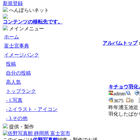
新規登録
へんぽらいネット
コンテンツの移転先です。
メインメニュー
ホーム
アルバムトップ
富士宮事典
イメージバンク
投稿
自分の投稿
高人気
キチョウ羽化
トップランク
admin
- 1.写真
3675
0
昨年湧玉池近
- 2.イラスト・アイコン
羽化したばか
- 3.その他
提供・製作
このページは
佐野写真館
編集・製作でお送