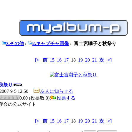
:
3.その他
:
2.キャプチャ画像
: 富士宮囃子と秋祭り
[<
前
15
16
17
18
19
20
21
次
>]
秋祭り
2007-9-5 12:50
友人に知らせる
0.00 (投票数 0)
投票する
存会の公式サイト
[<
前
15
16
17
18
19
20
21
次
>]