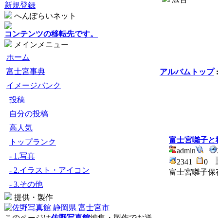
新規登録
へんぽらいネット
コンテンツの移転先です。
メインメニュー
ホーム
富士宮事典
アルバムトップ
イメージバンク
投稿
自分の投稿
高人気
富士宮囃子と
トップランク
admin
- 1.写真
2341
0
- 2.イラスト・アイコン
富士宮囃子保
- 3.その他
提供・製作
このページは
佐野写真館
編集・製作でお送