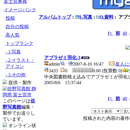
富士宮事典
イメージバンク
アルバムトップ
:
1.写真
:
3.資料
: アブ
投稿
自分の投稿
[<
前
40
高人気
トップランク
- 1.写真
アブラゼミ羽化-3
- 2.イラスト・
admin
2007-8-16 16:47
友人に
アイコン
3433
0
0.00 (投票数 0)
- 3.その他
中央図書館植え込みでアブラゼミが羽化
提供・製作
2005/8/6 15:37:44
[<
前
40
このページは
佐
野写真館
編集・
製作でお送りし
投稿された内容の著作
ています。
オンライン状