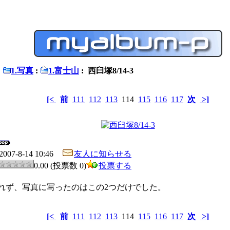
:
1.写真
:
1.富士山
: 西臼塚8/14-3
[<
前
111
112
113
114
115
116
117
次
>]
2007-8-14 10:46
友人に知らせる
0.00 (投票数 0)
投票する
。
れず、写真に写ったのはこの2つだけでした。
[<
前
111
112
113
114
115
116
117
次
>]