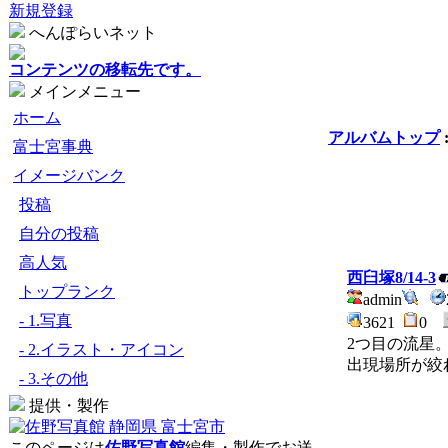
新規登録
へんぽらいネット
コンテンツの移転先です。
メインメニュー
ホーム
アルバムトップ
富士宮事典
イメージバンク
投稿
自分の投稿
高人気
西臼塚8/14-3
トップランク
admin
- 1.写真
3621
0
2つ目の流星
- 2.イラスト・アイコン
出現場所が絞
- 3.その他
提供・製作
このページは
佐野写真館
編集・製作でお送