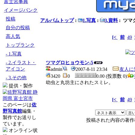
富士宮事典
イメージバンク
投稿
アルバムトップ
:
1.写真
:
3.資料
: ツマ
自分の投稿
高人気
[<
前
49
トップランク
- 1.写真
- 2.イラスト・
ツマグロヒョウモン-5
アイコン
admin
2007-8-11 23:34
友人に
3420
0
0.00 (投票数 0)
- 3.その他
幼虫と丸坊主にされたスミレ。
提供・製作
[<
前
49
このページは
佐
野写真館
編集・
製作でお送りし
投稿された内容の著作
ています。
オンライン状