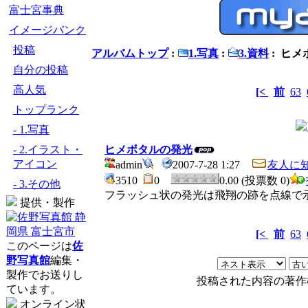
富士宮事典
イメージバンク
投稿
アルバムトップ
:
1.写真
:
3.資料
: ヒ
自分の投稿
高人気
[<
前
63
トップランク
- 1.写真
- 2.イラスト・
ヒメボタルの発光
アイコン
admin
2007-7-28 1:27
友人に
3510
0
0.00 (投票数 0)
- 3.その他
フラッシュ状の発光は飛翔の跡を点線で
提供・製作
[<
前
63
このページは
佐
野写真館
編集・
製作でお送りし
投稿された内容の著作
ています。
オンライン状