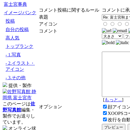
富士宮事典
コメント投稿に関するルール
コメントに承
イメージバンク
表題
投稿
アイコン
自分の投稿
コメント
高人気
トップランク
- 1.写真
- 2.イラスト・
アイコン
- 3.その他
提供・製作
[
もっと...
]
このページは
佐
オプション
顔アイコ
野写真館
編集・
XOOPS
製作でお送りし
改行を自
ています。
オンライン状