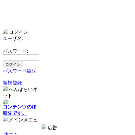
ログイン
ユーザ名:
パスワード:
パスワード紛失
新規登録
へんぽらいネ
ット
コンテンツの移
転先です。
メインメニュ
ー
広告
ホーム