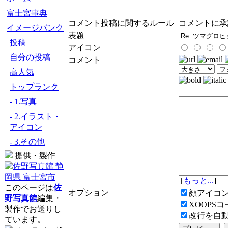
富士宮事典
コメント投稿に関するルール
コメントに承
イメージバンク
表題
投稿
アイコン
自分の投稿
コメント
高人気
トップランク
- 1.写真
- 2.イラスト・
アイコン
- 3.その他
提供・製作
[
もっと...
]
このページは
佐
オプション
顔アイコ
野写真館
編集・
XOOPS
製作でお送りし
改行を自
ています。