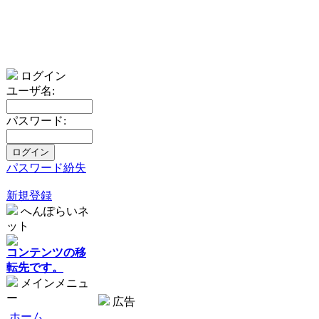
ログイン
ユーザ名:
パスワード:
パスワード紛失
新規登録
へんぽらいネ
ット
コンテンツの移
転先です。
メインメニュ
ー
広告
ホーム