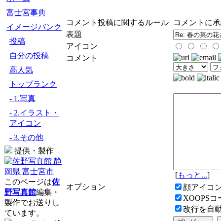
富士宮事典
コメント投稿に関するルール
コメントに承
イメージバンク
表題
投稿
アイコン
自分の投稿
コメント
高人気
トップランク
- 1.写真
- 2.イラスト・
アイコン
- 3.その他
提供・製作
[
もっと...
]
このページは
佐
オプション
顔アイコ
野写真館
編集・
XOOPS
製作でお送りし
改行を自
ています。