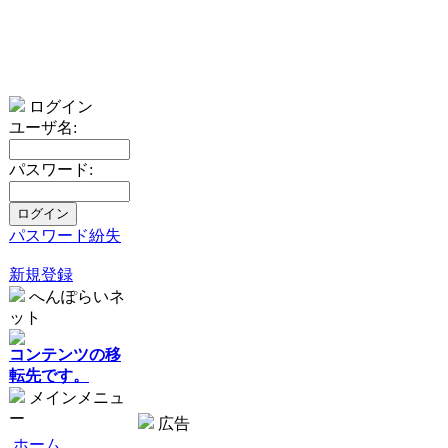
ログイン
ユーザ名:
パスワード:
パスワード紛失
新規登録
へんぽらいネ
ット
コンテンツの移
転先です。
メインメニュ
ー
広告
ホーム