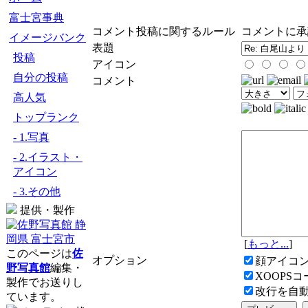
富士宮事典
コメント投稿に関するルール
コメントに承
イメージバンク
表題
投稿
アイコン
自分の投稿
コメント
高人気
トップランク
- 1.写真
- 2.イラスト・
アイコン
- 3.その他
提供・製作
[
もっと...
]
このページは
佐
オプション
顔アイコ
野写真館
編集・
XOOPS
製作でお送りし
改行を自
ています。