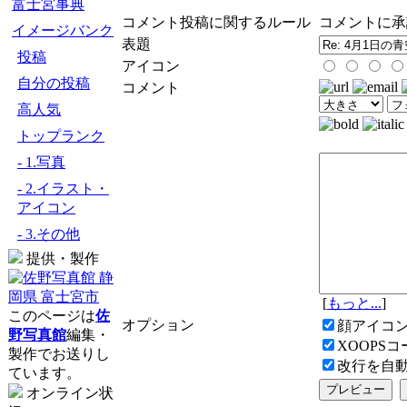
富士宮事典
コメント投稿に関するルール
コメントに承
イメージバンク
表題
投稿
アイコン
自分の投稿
コメント
高人気
トップランク
- 1.写真
- 2.イラスト・
アイコン
- 3.その他
提供・製作
[
もっと...
]
このページは
佐
オプション
顔アイコ
野写真館
編集・
XOOPS
製作でお送りし
改行を自
ています。
オンライン状