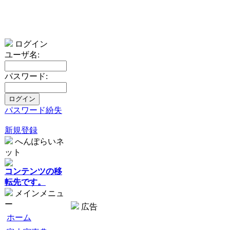
ログイン
ユーザ名:
パスワード:
パスワード紛失
新規登録
へんぽらいネ
ット
コンテンツの移
転先です。
メインメニュ
ー
広告
ホーム