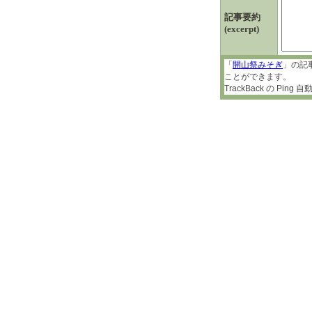
記事要約
(excerpt)
「
開山祭みそぎ
」の記
ことができます。
TrackBack の P