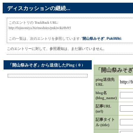
ディスカッションの継続...
このエントリの TrackBack URL:
http://fujinomiya.biz/modules/pukiwiki/tb/85
この一覧は、次のエントリを参照しています:
,
.
'開山祭みそぎ'
PukiWiki
このエントリーに対して、参照通知は、まだ届いていません。
「開山祭みそぎ」から送信したPing ( 0 )
「開山祭みそぎ」
ping送信先
http:/
URL
blog名
(blog_name)
記事URL
(url)
記事タイト
ル (title)