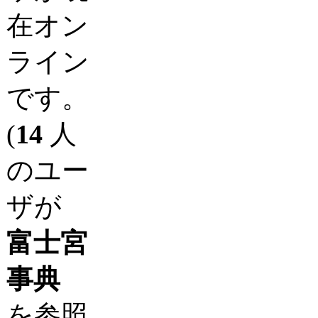
在オン
ライン
です。
(
14
人
のユー
ザが
富士宮
事典
を参照