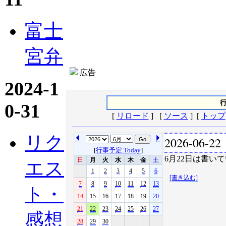
富士
宮弁
広告
2024-1
行
0-31
[
リロード
] [
ソース
] [
トップ
リク
2026-06-22
[
行事予定.Today
]
6月22日は書いて
日
月
火
水
木
金
土
エス
1
2
3
4
5
6
[書き込む]
7
8
9
10
11
12
13
ト・
14
15
16
17
18
19
20
21
22
23
24
25
26
27
感想
28
29
30