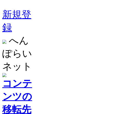
新規登
録
へん
ぽらい
ネット
コンテ
ンツの
移転先