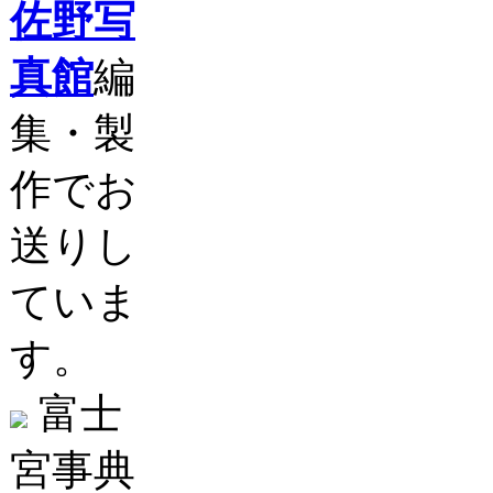
佐野写
真館
編
集・製
作でお
送りし
ていま
す。
富士
宮事典