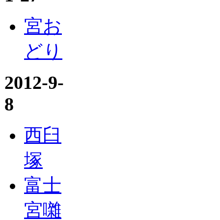
宮お
どり
2012-9-
8
西臼
塚
富士
宮囃