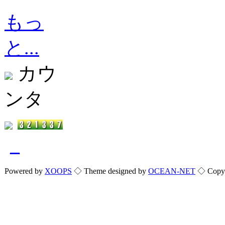
もっ
と...
カウ
ンタ
_
Powered by
XOOPS
◇ Theme designed by
OCEAN-NET
◇ Copyri