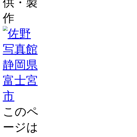
供・製
作
このペ
ージは