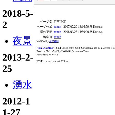
2018-5-
2
ページ名:
行事予定
ページ作成:
admin
- 2007/07/29 13:16:59 JST
(6948d)
最終更新:
admin
- 2008/03/25 11:50:20 JST
(6708d)
編集可:
admin
夜景
Modified by
佐野雅則
"
PukiWikiMod
" 1.6.6.1
Copyright © 2003-2006 ishii & nao-pon License is
Based on "PukiWiki" by PukiWiki Developers Team
2013-2-
Powered by PHP 4.4.9
HTML convert time to 0.078 sec.
25
湧水
2012-1
1-27