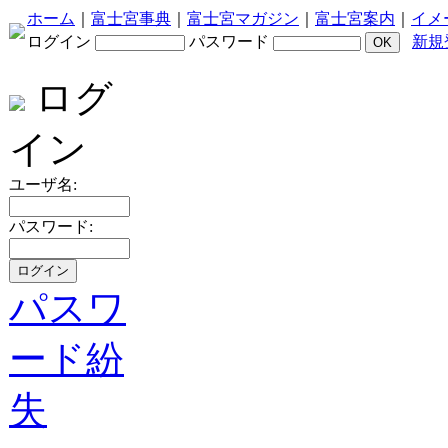
ホーム
｜
富士宮事典
｜
富士宮マガジン
｜
富士宮案内
｜
イメ
ログイン
パスワード
新規
ログ
イン
ユーザ名:
パスワード:
パスワ
ード紛
失