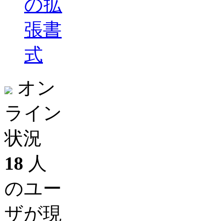
の拡
張書
式
オン
ライン
状況
18
人
のユー
ザが現