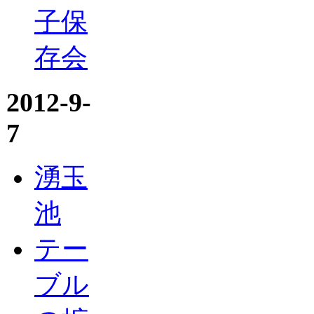
子保
存会
2012-9-
7
湧玉
池
テー
ブル